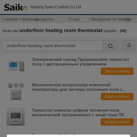
Nanjing Saiko Controls Co.Ltd
Главная страница
продукты
О нас
Экскурсия по заводу
>>
underfloor heating room thermostat
Качество
supplier.
(88)
Электрический хэатед Программабле термостат
пола с дистанционным управлением
Запрос сейчас
Механическое контролллер комнатной
температуры для системы отопления пола с
датчиком НТК
Запрос сейчас
Термостат комнаты цифров топления пола
механический программируя с эльф-туша ПК
Запрос сейчас
Регулируемый общий термостат радиатора