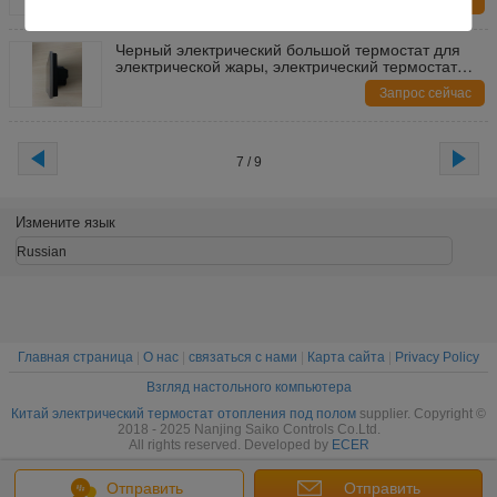
Запрос сейчас
Черный электрический большой термостат для
электрической жары, электрический термостат
цифров отопления под полом
Запрос сейчас
7 / 9
Измените язык
Russian
Главная страница
|
О нас
|
связаться с нами
|
Карта сайта
|
Privacy Policy
Взгляд настольного компьютера
Китай электрический термостат отопления под полом
supplier. Copyright ©
2018 - 2025 Nanjing Saiko Controls Co.Ltd.
All rights reserved. Developed by
ECER
Отправить
Отправить