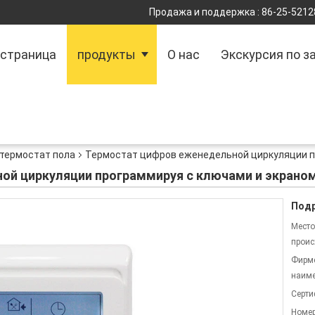
Продажа и поддержка :
86-25-5212
 страница
продукты
О нас
Экскурсия по з
 термостат пола
Термостат цифров еженедельной циркуляции п
ой циркуляции программируя с ключами и экрано
Подр
Место
проис
Фирм
наиме
Серти
Номер