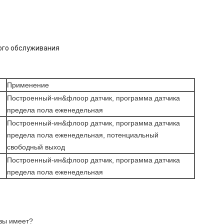
ого обслуживания
Применение
Построенный-ин&флоор датчик, программа датчика
предела пола еженедельная
Построенный-ин&флоор датчик, программа датчика
предела пола еженедельная, потенциальный
свободный выход
Построенный-ин&флоор датчик, программа датчика
предела пола еженедельная
 вы имеет?