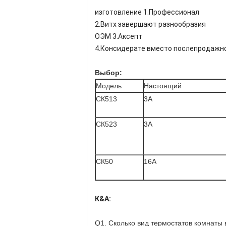
изготовление 1.Профессионал
2.Витх завершают разнообразия
ОЭМ 3.Аксепт
4.Консидерате вместо послепродажн
Выбор:
Модель
Настоящий
СК513
3А
СК523
3А
СК50
16А
К&А:
Q1. Сколько вид термостатов комнаты