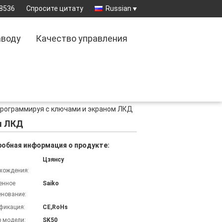
8536
Спросите цитату
Russian
аводу
Качество управления
рограммируя с ключами и экраном ЛКД
м ЛКД
обная информация о продукте:
Цзянсу
хождения:
енное
Saiko
нование:
фикация:
CE,RoHs
 модели:
SK50