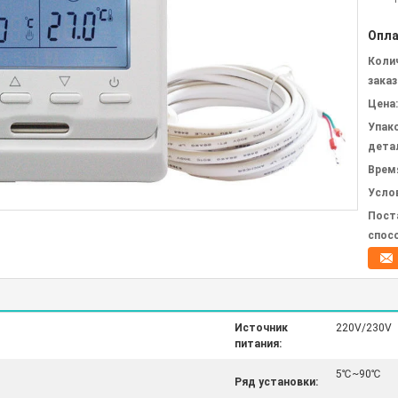
Опла
Коли
заказ
Цена:
Упак
дета
Врем
Усло
Пост
спос
Источник
220V/230V
питания:
5℃~90℃
Ряд установки: