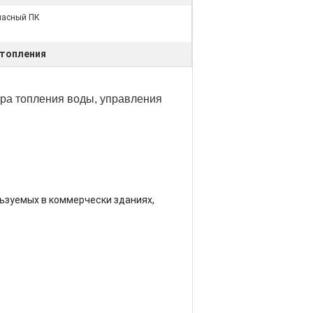
пасный ПК
топления
ра топления воды, управления
льзуемых в коммерчески зданиях,