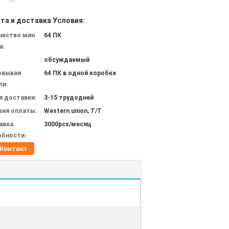
та и доставка Условия:
чество мин
64 ПК
а:
обсуждаемый
овывая
64 ПК в одной коробке
ли:
я доставки:
3-15 трудодней
вия оплаты:
Western union, T/T
авка
3000pcs/месяц
обности:
Контакт