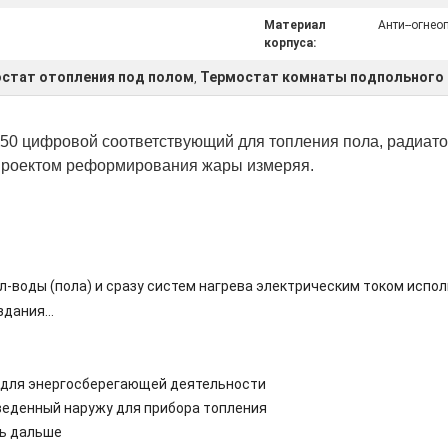
℃
Материал
Анти--огнео
корпуса:
остат отопления под полом
Термостат комнаты подпольного 
,
50 цифровой соответствующий для топления пола, радиато
 проектом реформирования жары измеряя.
л-воды (пола) и сразу систем нагрева электрическим током испо
здания…
 для энергосберегающей деятельности
еденный наружу для прибора топления
ть дальше