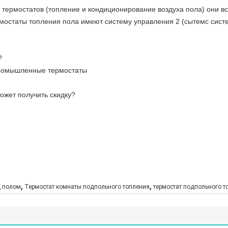
термостатов (топление и кондиционирование воздуха пола) они в
мостаты топления пола имеют систему управления 2 (сытемс сист
?
ромышленные термостаты
ожет получить скидку?
,
,
д полом
Термостат комнаты подпольного топления
термостат подпольного т