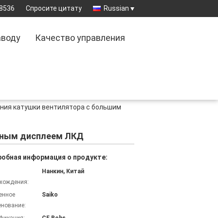
8536
Спросите цитату
Russian
аводу
Качество управления
ния катушки вентилятора с большим
анным дисплеем ЛКД
обная информация о продукте:
Нанкин, Китай
хождения:
енное
Saiko
нование: