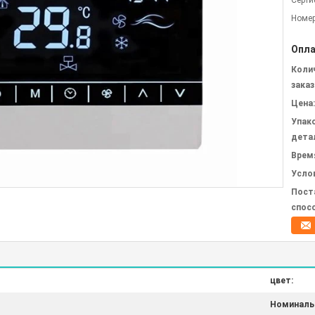
Серти
Номер
Опла
Коли
заказ
Цена:
Упак
дета
Врем
Усло
Пост
спос
цвет:
Номиналь