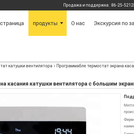
Продажа и поддержка :
86-25-5212
 страница
продукты
О нас
Экскурсия по з
тат катушки вентилятора
Программабле термостат экрана каса
на касания катушки вентилятора с большим экр
Подр
Место
проис
Фирм
наиме