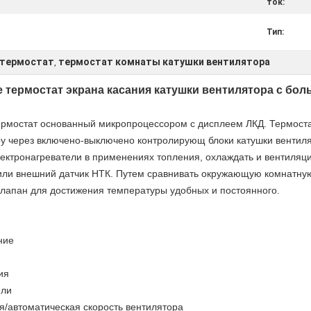
ток:
Тип:
 термостат
термостат комнаты катушки вентилятора
,
термостат экрана касания катушки вентилятора с бо
рмостат основанный микропроцессором с дисплеем ЛКД. Термоста
у через включено-выключено контролирующ блоки катушки вентиля
ектронагреватели в применениях топления, охлаждать и вентиляц
или внешний датчик НТК. Путем сравнивать окружающую комнатную
клапан для достижения температуры удобных и постоянного.
ние
ия
ели
я/автоматическая скорость вентилятора