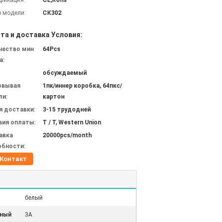
фикация:
CE,Rohs
 модели:
СК302
та и доставка Условия:
чество мин
64Pcs
а:
обсуждаемый
овывая
1пк/иннер коробка, 64пкс/
ли:
картон
я доставки:
3-15 трудодней
вия оплаты:
T / T, Western Union
авка
20000pcs/month
обности:
Контакт
белый
ный
3A